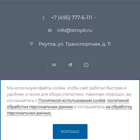
+7 (495) 777-6-111
info@stroyst.ru
Реутов, ул. Транспортная, д. 11
Мы используем файлы cookie, чтобы сайт работал быстрее и
удобнее, а также для сбора статистики. Нажимая «Хорошо», вы
© 1994-2026 СтройСистема. Все права защищены. При
соглашаетесь с
Политикой использования cookie
,
политикой
обработки персональных данных
копировании материалов ссылка на страницу-
и соглашаетесь
на обработку
персональных данных.
источник обязательна.
Политика обработки персональных данных
ХОРОШО